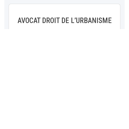
AVOCAT DROIT DE L’URBANISME
Que vous soyez promoteur immobilier, collectivité
territoriale, ou propriétaire foncier, nous vous
guidons dans la conception et la réalisation de vos
projets en conformité avec les lois et règlements en
vigueur.
Conscient des enjeux dynamiques de l’urbanisme,
DEXTERIA Avocats s’engage à rester à la pointe des
évolutions législatives et jurisprudentielles pour vous
offrir des solutions innovantes et sur mesure.
En savoir +