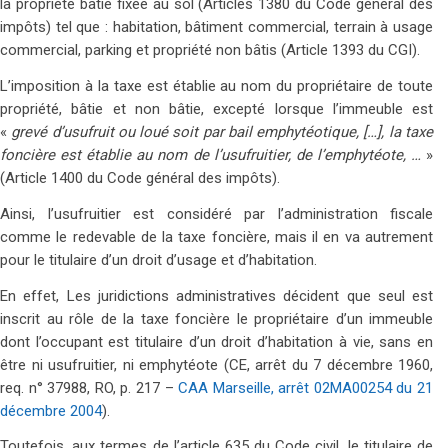
la propriété bâtie fixée au sol (Articles 1380 du Code général des
impôts) tel que : habitation, bâtiment commercial, terrain à usage
commercial, parking et propriété non bâtis (Article 1393 du CGI).
L’imposition à la taxe est établie au nom du propriétaire de toute
propriété, bâtie et non bâtie, excepté lorsque l’immeuble est
«
grevé d’usufruit ou loué soit par bail emphytéotique, […], la taxe
foncière est établie au nom de l’usufruitier, de l’emphytéote, …
»
(Article 1400 du Code général des impôts).
Ainsi, l’usufruitier est considéré par l’administration fiscale
comme le redevable de la taxe foncière, mais il en va autrement
pour le titulaire d’un droit d’usage et d’habitation.
En effet, Les juridictions administratives décident que seul est
inscrit au rôle de la taxe foncière le propriétaire d’un immeuble
dont l’occupant est titulaire d’un droit d’habitation à vie, sans en
être ni usufruitier, ni emphytéote (CE, arrêt du 7 décembre 1960,
req. n° 37988, RO, p. 217 –
CAA Marseille, arrêt 02MA00254 du 21
décembre 2004
).
Toutefois, aux termes de l’article 635 du Code civil, le titulaire de