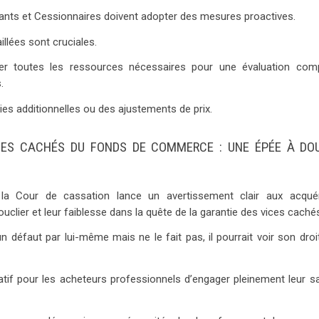
dants et Cessionnaires doivent adopter des mesures proactives.
llées sont cruciales.
iser toutes les ressources nécessaires pour une évaluation comp
.
ties additionnelles ou des ajustements de prix.
ICES CACHÉS DU FONDS DE COMMERCE : UNE ÉPÉE À DO
la Cour de cassation lance un avertissement clair aux acqué
bouclier et leur faiblesse dans la quête de la garantie des vices caché
défaut par lui-même mais ne le fait pas, il pourrait voir son droit
atif pour les acheteurs professionnels d’engager pleinement leur sa