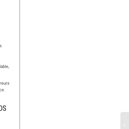
e.
lable,
reurs
ce.
DS