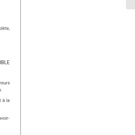
lète,
UBLE
reurs
s.
 à la
voir-