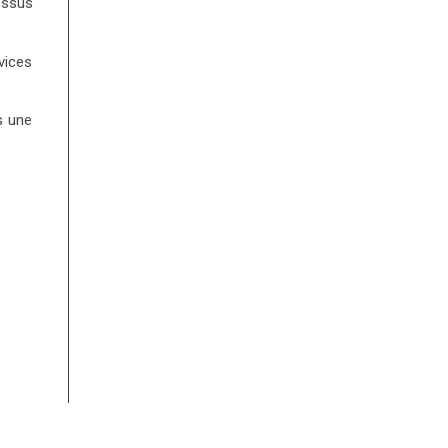
essus
vices
s une