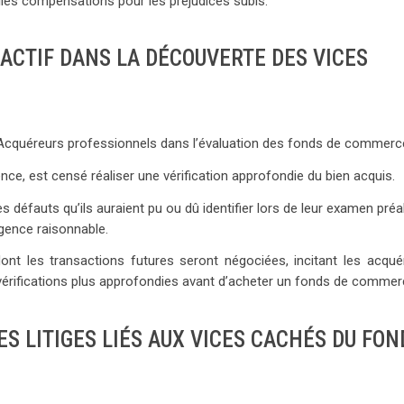
elles compensations pour les préjudices subis.
ACTIF DANS LA DÉCOUVERTE DES VICES
 l’Acquéreurs professionnels dans l’évaluation des fonds de commerc
ience, est censé réaliser une vérification approfondie du bien acquis.
s défauts qu’ils auraient pu ou dû identifier lors de leur examen préa
igence raisonnable.
nt les transactions futures seront négociées, incitant les acqué
s vérifications plus approfondies avant d’acheter un fonds de commer
ES LITIGES LIÉS AUX VICES CACHÉS DU FON