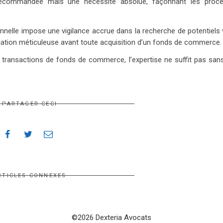
 recommandée mais une nécessité absolue, façonnant les proc
nnelle impose une vigilance accrue dans la recherche de potentiels 
uation méticuleuse avant toute acquisition d’un fonds de commerce.
es transactions de fonds de commerce, l’expertise ne suffit pas san
PARTAGER CECI
RTICLES CONNEXES
©2026 Dexteria Avocats