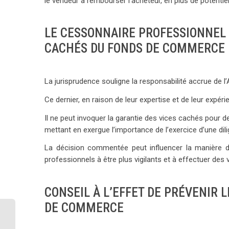
le vendeur à rembourser l’acheteur, en plus de potenti
LE CESSONNAIRE PROFESSIONNEL 
CACHÉS DU FONDS DE COMMERCE
La jurisprudence souligne la responsabilité accrue de
Ce dernier, en raison de leur expertise et de leur expér
Il ne peut invoquer la garantie des vices cachés pour de
mettant en exergue l’importance de l’exercice d’une dil
La décision commentée peut influencer la manière do
professionnels à être plus vigilants et à effectuer de
CONSEIL À L’EFFET DE PRÉVENIR L
e
DE COMMERCE
e
é