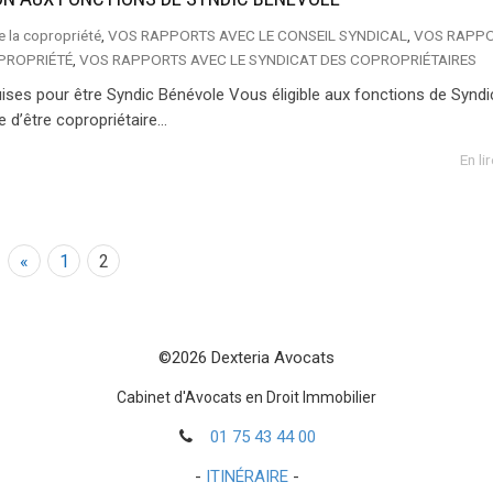
e la copropriété
,
VOS RAPPORTS AVEC LE CONSEIL SYNDICAL
,
VOS RAPP
OPROPRIÉTÉ
,
VOS RAPPORTS AVEC LE SYNDICAT DES COPROPRIÉTAIRES
uises pour être Syndic Bénévole Vous éligible aux fonctions de Syndi
d’être copropriétaire...
En li
«
1
2
©2026 Dexteria Avocats
Cabinet d'Avocats en Droit Immobilier
01 75 43 44 00
-
ITINÉRAIRE
-