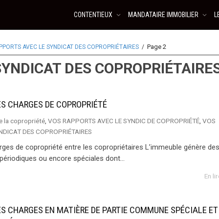
CONTENTIEUX
MANDATAIRE IMMOBILIER
L
Page 2
PPORTS AVEC LE SYNDICAT DES COPROPRIÉTAIRES
SYNDICAT DES COPROPRIÉTAIRE
ES CHARGES DE COPROPRIÉTÉ
e la copropriété
,
VOS RAPPORTS AVEC LE SYNDIC DE COPROPRIÉTÉ
,
VOS
NDICAT DES COPROPRIÉTAIRES
arges de copropriété entre les copropriétaires L’immeuble génère de
ériodiques ou encore spéciales dont...
En li
ES CHARGES EN MATIÈRE DE PARTIE COMMUNE SPÉCIALE ET