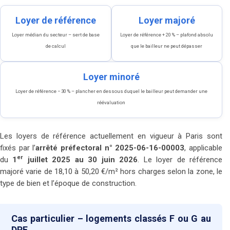
Loyer de référence
Loyer majoré
Loyer médian du secteur – sert de base
Loyer de référence + 20 % – plafond absolu
de calcul
que le bailleur ne peut dépasser
Loyer minoré
Loyer de référence − 30 % – plancher en dessous duquel le bailleur peut demander une
réévaluation
Les loyers de référence actuellement en vigueur à Paris sont
fixés par l’
arrêté préfectoral n° 2025-06-16-00003
, applicable
er
du
1
juillet 2025 au 30 juin 2026
. Le loyer de référence
majoré varie de 18,10 à 50,20 €/m² hors charges selon la zone, le
type de bien et l’époque de construction.
Cas particulier – logements classés F ou G au
DPE