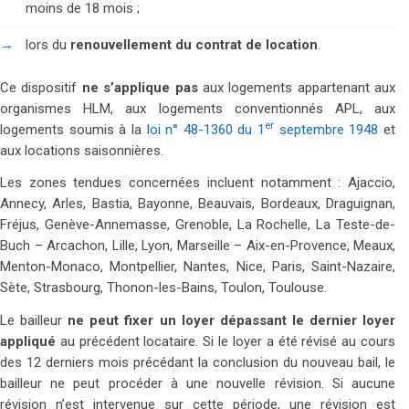
moins de 18 mois ;
lors du
renouvellement du contrat de location
.
Ce dispositif
ne s’applique pas
aux logements appartenant aux
organismes HLM, aux logements conventionnés APL, aux
er
logements soumis à la
loi n° 48-1360 du 1
septembre 1948
et
aux locations saisonnières.
Les zones tendues concernées incluent notamment : Ajaccio,
Annecy, Arles, Bastia, Bayonne, Beauvais, Bordeaux, Draguignan,
Fréjus, Genève-Annemasse, Grenoble, La Rochelle, La Teste-de-
Buch – Arcachon, Lille, Lyon, Marseille – Aix-en-Provence, Meaux,
Menton-Monaco, Montpellier, Nantes, Nice, Paris, Saint-Nazaire,
Sète, Strasbourg, Thonon-les-Bains, Toulon, Toulouse.
Le bailleur
ne peut fixer un loyer dépassant le dernier loyer
appliqué
au précédent locataire. Si le loyer a été révisé au cours
des 12 derniers mois précédant la conclusion du nouveau bail, le
bailleur ne peut procéder à une nouvelle révision. Si aucune
révision n’est intervenue sur cette période, une révision est