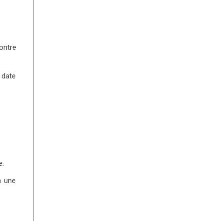
ontre
 date
e.
a une