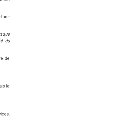
d’une
orsque
té du
re de
ais la
ices,