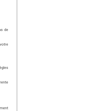
as de
votre
ègles
rente
ement