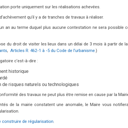
ration porte uniquement sur les réalisations achevées.
’achèvement qu’il y a de tranches de travaux à réaliser.
d’un an au terme duquel plus aucune contestation ne sera possible c
 du droit de visiter les lieux dans un délai de 3 mois à partir de la
ants
,
Articles R. 462-1 à -5 du Code de l’urbanisme
.)
atoire c’est-à-dire :
ment historique
ardé
an de risques naturels ou technologiques
 conformité des travaux ne peut plus être remise en cause par la Mairi
ntés de la mairie constatent une anomalie, le Maire vous notifier
larisation.
 construire de régularisation
.