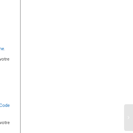
sme
.
votre
 Code
votre