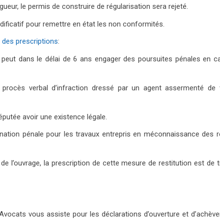
ueur, le permis de construire de régularisation sera rejeté.
ificatif pour remettre en état les non conformités.
 des prescriptions
:
 peut dans le délai de 6 ans engager des poursuites pénales en c
 procès verbal d’infraction dressé par un agent assermenté de 
éputée avoir une existence légale.
mnation pénale pour les travaux entrepris en méconnaissance des r
 l’ouvrage, la prescription de cette mesure de restitution est de t
D’OUVERTURE ET D’ACHÈVEMENT DE CHANTIER
a Avocats vous assiste pour les déclarations d’ouverture et d’achèv