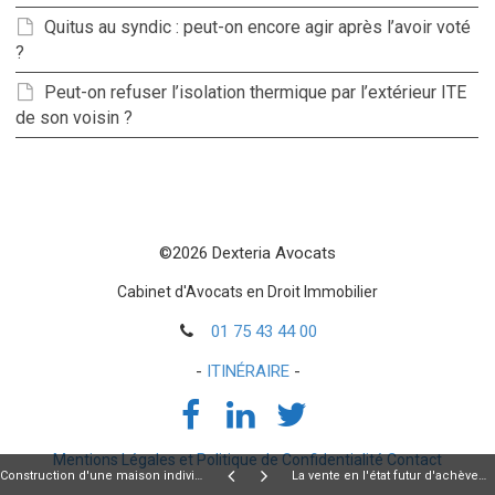
Quitus au syndic : peut-on encore agir après l’avoir voté
?
Peut-on refuser l’isolation thermique par l’extérieur ITE
de son voisin ?
©2026 Dexteria Avocats
Cabinet d'Avocats en Droit Immobilier
01 75 43 44 00
-
ITINÉRAIRE
-
Mentions Légales et Politique de Confidentialité
Contact
Construction d'une maison individuelle sur son terrain - CCMI
La vente en l'état futur d'achèvement (VEFA)